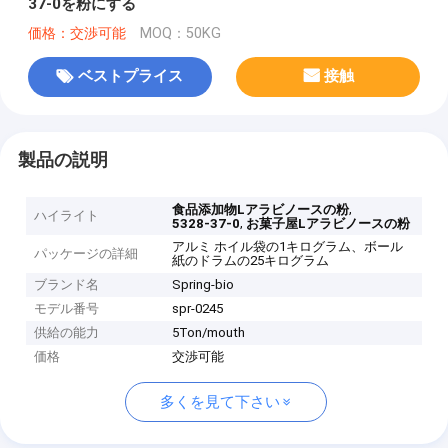
37-0を粉にする
価格：交渉可能
MOQ：50KG
ベストプライス
接触
製品の説明
,
食品添加物Lアラビノースの粉
ハイライト
,
5328-37-0
お菓子屋Lアラビノースの粉
アルミ ホイル袋の1キログラム、ボール
パッケージの詳細
紙のドラムの25キログラム
ブランド名
Spring-bio
モデル番号
spr-0245
供給の能力
5Ton/mouth
価格
交渉可能
多くを見て下さい