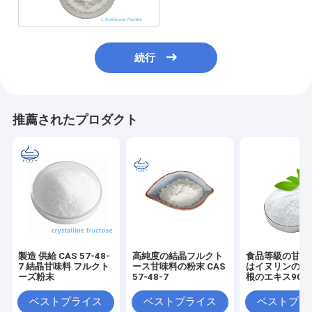
続行
推薦されたプロダクト
製造 供給 CAS 57-48-
高純度の結晶フルクト
食品等級の甘味
7 結晶甘味料 フルクト
ース甘味料の粉末 CAS
はイヌリンのチ
ーズ粉末
57-48-7
根のエキス9005
を舐める
ベストプライス
ベストプライス
ベストプラ